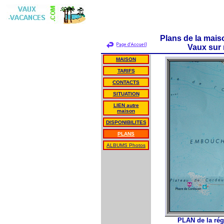
Plans de la mais
Vaux sur 
MAISON
TARIFS
CONTACTS
SITUATION
LIEN autre
maison
DISPONIBILITES
PLANS
ALBUMS Photos
PLAN de la rég